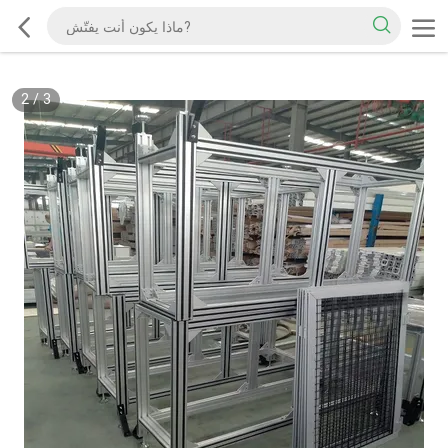
2
/
3