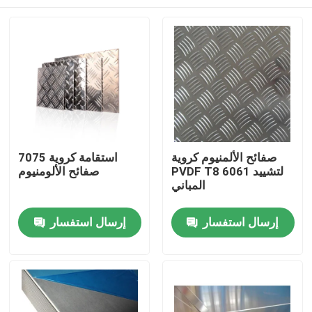
صفائح الألمنيوم كروية
استقامة كروية 7075
PVDF T8 6061 لتشييد
صفائح الألومنيوم
المباني
منزل
إرسال استفسار
إرسال استفسار
حول بنا
إتصال