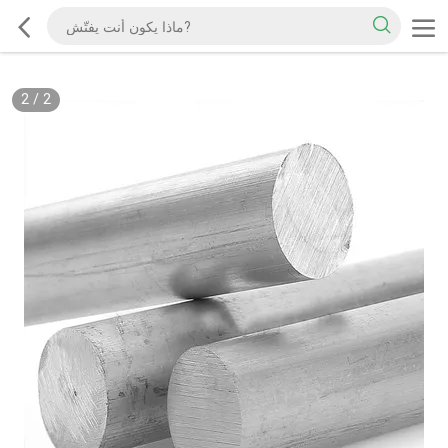
2
/
2